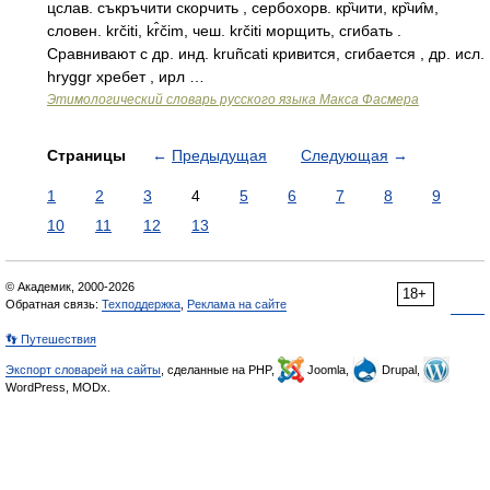
цслав. съкръчити скорчить , сербохорв. кр̏чити, кр̏чи̑м,
словен. krčiti, kr̂čim, чеш. krčiti морщить, сгибать .
Сравнивают с др. инд. kruñcati кривится, сгибается , др. исл.
hryggr хребет , ирл …
Этимологический словарь русского языка Макса Фасмера
Страницы
←
Предыдущая
Следующая
→
1
2
3
4
5
6
7
8
9
10
11
12
13
© Академик, 2000-2026
18+
Обратная связь:
Техподдержка
,
Реклама на сайте
👣 Путешествия
Экспорт словарей на сайты
, сделанные на PHP,
Joomla,
Drupal,
WordPress, MODx.