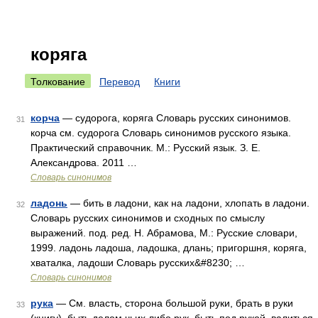
коряга
Толкование
Перевод
Книги
корча
— судорога, коряга Словарь русских синонимов.
31
корча см. судорога Словарь синонимов русского языка.
Практический справочник. М.: Русский язык. З. Е.
Александрова. 2011 …
Словарь синонимов
ладонь
— бить в ладони, как на ладони, хлопать в ладони.
32
Словарь русских синонимов и сходных по смыслу
выражений. под. ред. Н. Абрамова, М.: Русские словари,
1999. ладонь ладоша, ладошка, длань; пригоршня, коряга,
хваталка, ладоши Словарь русских&#8230; …
Словарь синонимов
рука
— См. власть, сторона большой руки, брать в руки
33