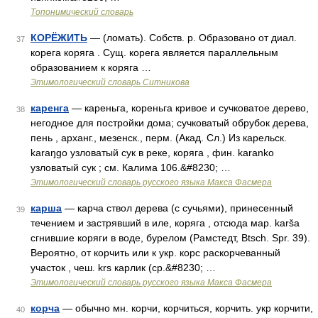
Топонимический словарь
КОРЁЖИТЬ
— (ломать). Собств. р. Образовано от диал.
37
корега коряга . Сущ. корега является параллельным
образованием к коряга …
Этимологический словарь Ситникова
каренга
— кареньга, кореньга кривое и сучковатое дерево,
38
негодное для постройки дома; сучковатый обрубок дерева,
пень , арханг., мезенск., перм. (Акад. Сл.) Из карельск.
karaŋgo узловатый сук в реке, коряга , фин. karanko
узловатый сук ; см. Калима 106.&#8230; …
Этимологический словарь русского языка Макса Фасмера
карша
— карча ствол дерева (с сучьями), принесенный
39
течением и застрявший в иле, коряга , отсюда мар. karša
сгнившие коряги в воде, бурелом (Рамстедт, Btsch. Spr. 39).
Вероятно, от корчить или к укр. корс раскорчеванный
участок , чеш. krs карлик (ср.&#8230; …
Этимологический словарь русского языка Макса Фасмера
корча
— обычно мн. корчи, корчиться, корчить. укр корчити,
40