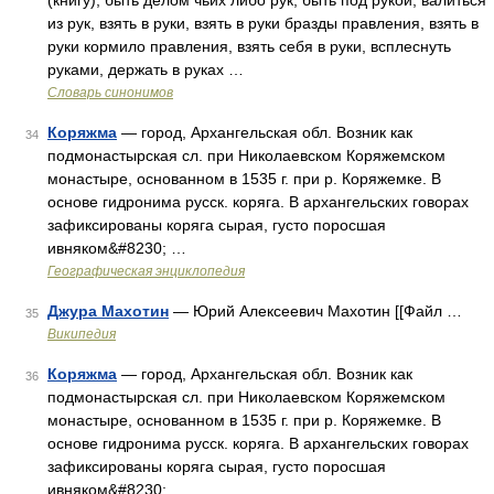
(книгу), быть делом чьих либо рук, быть под рукой, валиться
из рук, взять в руки, взять в руки бразды правления, взять в
руки кормило правления, взять себя в руки, всплеснуть
руками, держать в руках …
Словарь синонимов
Коряжма
— город, Архангельская обл. Возник как
34
подмонастырская сл. при Николаевском Коряжемском
монастыре, основанном в 1535 г. при р. Коряжемке. В
основе гидронима русск. коряга. В архангельских говорах
зафиксированы коряга сырая, густо поросшая
ивняком&#8230; …
Географическая энциклопедия
Джура Махотин
— Юрий Алексеевич Махотин [[Файл …
35
Википедия
Коряжма
— город, Архангельская обл. Возник как
36
подмонастырская сл. при Николаевском Коряжемском
монастыре, основанном в 1535 г. при р. Коряжемке. В
основе гидронима русск. коряга. В архангельских говорах
зафиксированы коряга сырая, густо поросшая
ивняком&#8230; …